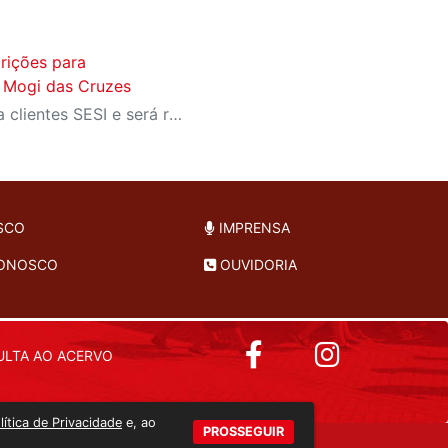
crições para
 Mogi das Cruzes
A atividade é exclusiva para clientes SESI e será realizada nos dias 13, 14 e 27 de junho, no CAT SESI Mogi das Cruzes.
SCO
IMPRENSA
CONOSCO
OUVIDORIA
LTA AO ACERVO
lítica de Privacidade
e, ao
PROSSEGUIR