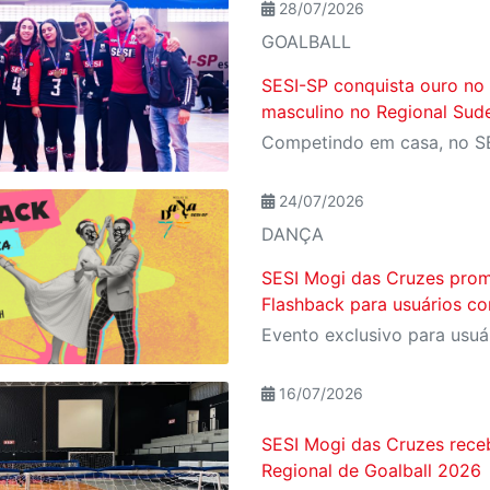
28/07/2026
GOALBALL
SESI-SP conquista ouro no
masculino no Regional Sude
24/07/2026
DANÇA
SESI Mogi das Cruzes prom
Flashback para usuários co
16/07/2026
SESI Mogi das Cruzes rece
Regional de Goalball 2026