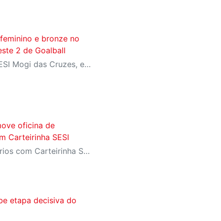
 feminino e bronze no
ste 2 de Goalball
Competindo em casa, no SESI Mogi das Cruzes, equipes do SESI-SP encerram a competição com duas medalhas e reforçam a tradição da instituição entre as principais forças do goalball brasileiro.
ove oficina de
m Carteirinha SESI
Evento exclusivo para usuários com Carteirinha SESI oferece uma tarde de dança, musicalidade e diversão com os maiores sucessos das décadas de 70, 80, 90 e 2000.
be etapa decisiva do