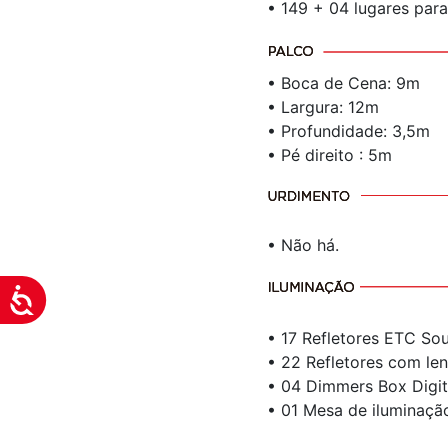
• 149 + 04 lugares par
visuais
que
usam
• Boca de Cena: 9m
um
• Largura: 12m
leitor
• Profundidade: 3,5m
de
• Pé direito : 5m
tela;
Pressione
Control-
F10
• Não há.
para
abrir
Acessibilidade
um
menu
• 17 Refletores ETC So
de
• 22 Refletores com len
acessibilidade.
• 04 Dimmers Box Digit
• 01 Mesa de iluminaç