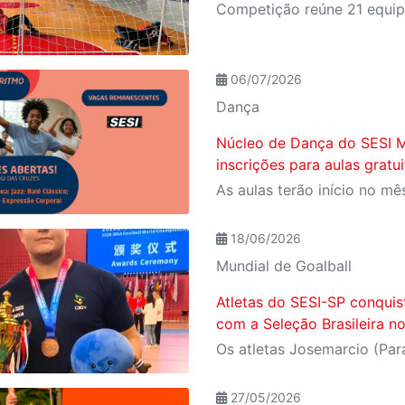
06/07/2026
Dança
Núcleo de Dança do SESI M
inscrições para aulas gratui
18/06/2026
Mundial de Goalball
Atletas do SESI-SP conqui
com a Seleção Brasileira n
27/05/2026