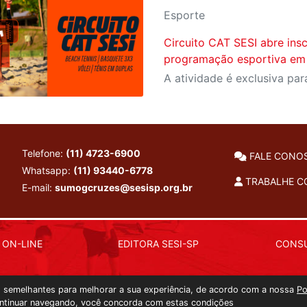
Esporte
Circuito CAT SESI abre ins
programação esportiva em
Telefone:
(11) 4723-6900
FALE CONO
Whatsapp:
(11) 93440-6778
TRABALHE 
E-mail:
sumogcruzes@sesisp.org.br
 ON-LINE
EDITORA SESI-SP
CONSU
as semelhantes para melhorar a sua experiência, de acordo com a nossa
Po
ntinuar navegando, você concorda com estas condições
Copyright 2026 © Todos os direitos reservados. -
4ms