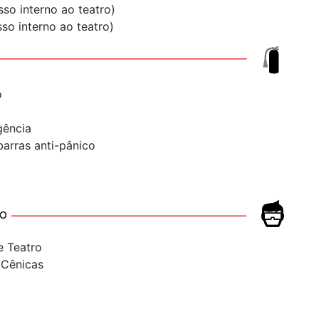
so interno ao teatro)
so interno ao teatro)
o
gência
barras anti-pânico
e Teatro
 Cênicas