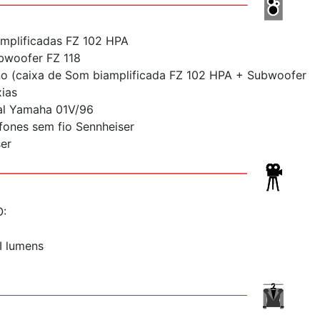
mplificadas FZ 102 HPA
bwoofer FZ 118
no (caixa de Som biamplificada FZ 102 HPA + Subwoofer
xias
al Yamaha 01V/96
fones sem fio Sennheiser
er
:
I lumens