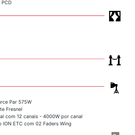
a PCD
urce Par 575W
te Fresnel
al com 12 canais - 4000W por canal
ão ION ETC com 02 Faders Wing