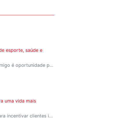
de esporte, saúde e
A campanha Convide um Amigo é oportunidade para reunir amigos para aproveitar juntos toda estrutura da unidade. Os benefícios para clientes e convidados estão no regulamento.
ra uma vida mais
SESI-SP lança campanha para incentivar clientes inativos a retomarem a prática de atividades físicas, esporte e lazer com benefícios exclusivos