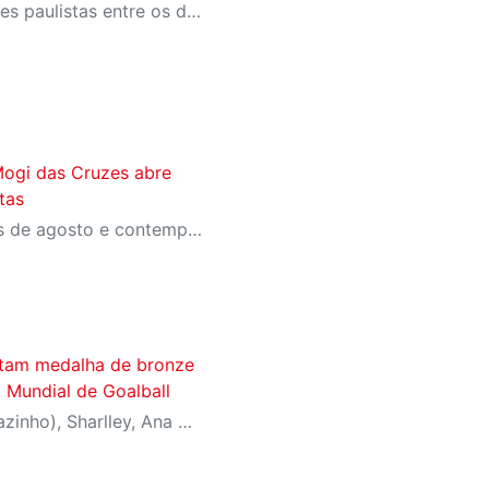
Competição reúne 21 equipes paulistas entre os dias 21 e 25 de julho e encerra o calendário de Regionais da modalidade promovidos pela Confederação Brasileira de Desportos de Deficientes Visuais (CBDV)
ogi das Cruzes abre
tas
As aulas terão início no mês de agosto e contemplam cinco modalidades: Balé Clássico, Dança Contemporânea, Danças Urbanas, Jazz e Expressão Corporal.
stam medalha de bronze
o Mundial de Goalball
Os atletas Josemarcio (Parazinho), Sharlley, Ana Gabriely e Danielle Longhini defenderam a Seleção Brasileira de Goalball no Campeonato Mundial, realizado na China, conquistando uma medalha de bronze no masculino