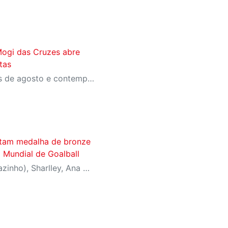
ogi das Cruzes abre
tas
As aulas terão início no mês de agosto e contemplam cinco modalidades: Balé Clássico, Dança Contemporânea, Danças Urbanas, Jazz e Expressão Corporal.
stam medalha de bronze
o Mundial de Goalball
Os atletas Josemarcio (Parazinho), Sharlley, Ana Gabriely e Danielle Longhini defenderam a Seleção Brasileira de Goalball no Campeonato Mundial, realizado na China, conquistando uma medalha de bronze no masculino