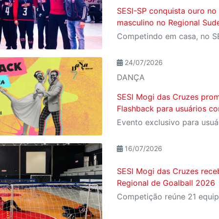
SESI-SP conquista ouro no
masculino no Regional Sude
24/07/2026
DANÇA
SESI Mogi das Cruzes prom
Flashback para usuários co
16/07/2026
SESI Mogi das Cruzes rece
Regional de Goalball 2026