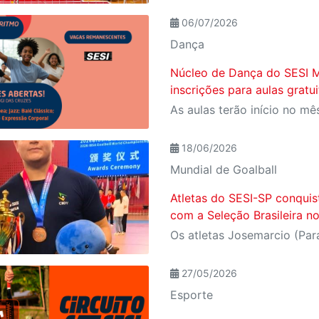
06/07/2026
Dança
Núcleo de Dança do SESI M
inscrições para aulas gratui
18/06/2026
Mundial de Goalball
Atletas do SESI-SP conqui
com a Seleção Brasileira n
27/05/2026
Esporte