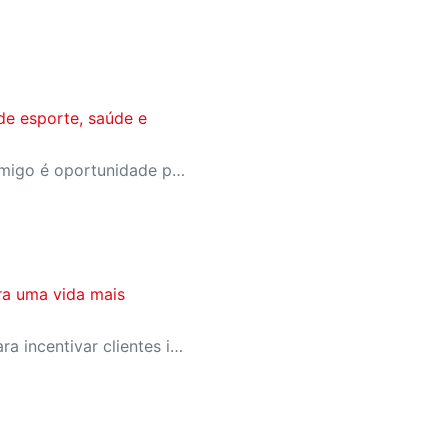
de esporte, saúde e
A campanha Convide um Amigo é oportunidade para reunir amigos para aproveitar juntos toda estrutura da unidade. Os benefícios para clientes e convidados estão no regulamento.
ra uma vida mais
SESI-SP lança campanha para incentivar clientes inativos a retomarem a prática de atividades físicas, esporte e lazer com benefícios exclusivos