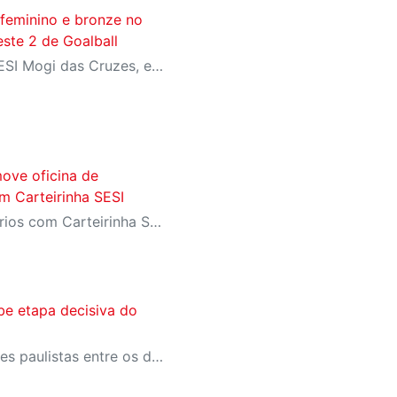
 feminino e bronze no
ste 2 de Goalball
Competindo em casa, no SESI Mogi das Cruzes, equipes do SESI-SP encerram a competição com duas medalhas e reforçam a tradição da instituição entre as principais forças do goalball brasileiro.
ove oficina de
m Carteirinha SESI
Evento exclusivo para usuários com Carteirinha SESI oferece uma tarde de dança, musicalidade e diversão com os maiores sucessos das décadas de 70, 80, 90 e 2000.
be etapa decisiva do
Competição reúne 21 equipes paulistas entre os dias 21 e 25 de julho e encerra o calendário de Regionais da modalidade promovidos pela Confederação Brasileira de Desportos de Deficientes Visuais (CBDV)