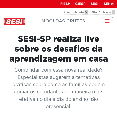
Observação:
FIESP
CIESP
SESI
SENAI
este
Acessibilidade
5
Alto Contraste
6
site
MOGI DAS CRUZES
inclui
um
sistema
SESI-SP realiza live
de
acessibilidade.
sobre os desafios da
aprendizagem em casa
Como lidar com essa nova realidade?
Especialistas sugerem alternativas
práticas sobre como as famílias podem
apoiar os estudantes de maneira mais
efetiva no dia a dia do ensino não
presencial.