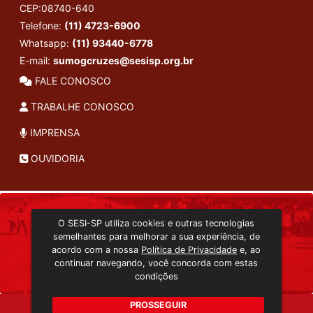
CEP:08740-640
Telefone:
(11) 4723-6900
Whatsapp:
(11) 93440-6778
E-mail:
sumogcruzes@sesisp.org.br
FALE CONOSCO
TRABALHE CONOSCO
IMPRENSA
OUVIDORIA
INSTITUCIONAL
O SESI-SP utiliza cookies e outras tecnologias
TRANSMISSÃO ON-LINE
semelhantes para melhorar a sua experiência, de
EDITORA SESI-SP
acordo com a nossa
Política de Privacidade
e, ao
CONSULTA AO ACERVO
continuar navegando, você concorda com estas
condições
PROSSEGUIR
Copyright 2026 © Todos os direitos reservados. -
b2b