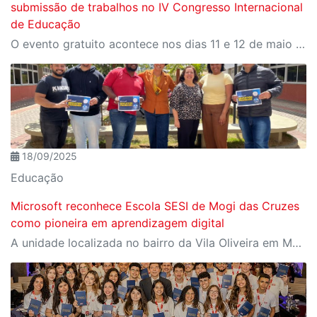
submissão de trabalhos no IV Congresso Internacional
de Educação
O evento gratuito acontece nos dias 11 e 12 de maio e reunirá especialistas em torno do tema “Educação que Transforma”. As vagas para participação presencial são limitadas, e a submissão de trabalhos pode ser feita até 31 de março
18/09/2025
Educação
Microsoft reconhece Escola SESI de Mogi das Cruzes
como pioneira em aprendizagem digital
A unidade localizada no bairro da Vila Oliveira em Mogi das Cruzes entra para o seleto grupo de escolas brasileiras reconhecidas globalmente pela Microsoft Showcase Schools.